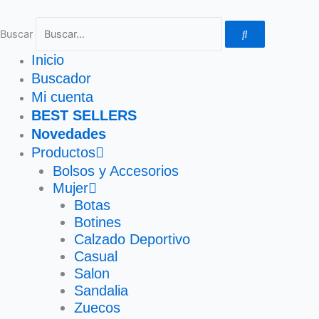
Ir
al
Buscar
contenido
Inicio
Buscador
Mi cuenta
BEST SELLERS
Novedades
Productos
Bolsos y Accesorios
Mujer
Botas
Botines
Calzado Deportivo
Casual
Salon
Sandalia
Zuecos