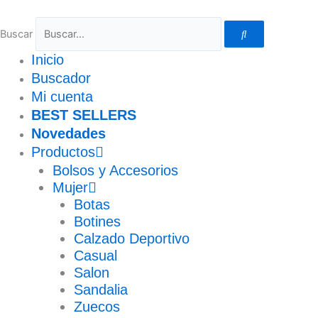
Ir
al
Buscar
contenido
Inicio
Buscador
Mi cuenta
BEST SELLERS
Novedades
Productos
Bolsos y Accesorios
Mujer
Botas
Botines
Calzado Deportivo
Casual
Salon
Sandalia
Zuecos