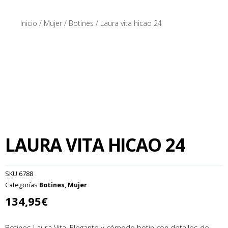
Inicio
/
Mujer
/
Botines
/ Laura vita hicao 24
LAURA VITA HICAO 24
SKU
6788
Categorías
Botines
,
Mujer
134,95
€
Botines Laura Vita. Elegante y cómodo botin con detalles de