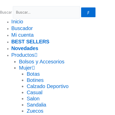
Ir
al
Buscar
contenido
Inicio
Buscador
Mi cuenta
BEST SELLERS
Novedades
Productos
Bolsos y Accesorios
Mujer
Botas
Botines
Calzado Deportivo
Casual
Salon
Sandalia
Zuecos