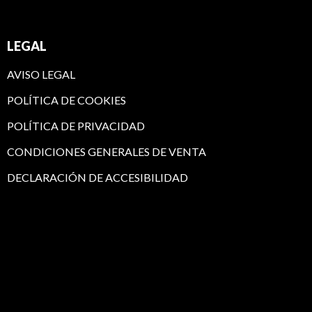
o
r
LEGAL
k
a
AVISO LEGAL
-
m
POLÍTICA DE COOKIES
f
POLÍTICA DE PRIVACIDAD
CONDICIONES GENERALES DE VENTA
DECLARACIÓN DE ACCESIBILIDAD