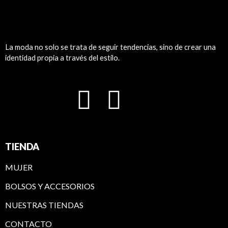
La moda no solo se trata de seguir tendencias, sino de crear una
identidad propia a través del estilo.
F
I
T
a
n
i
c
s
k
TIENDA
e
t
t
MUJER
BOLSOS Y ACCESORIOS
b
a
o
NUESTRAS TIENDAS
o
g
k
CONTACTO