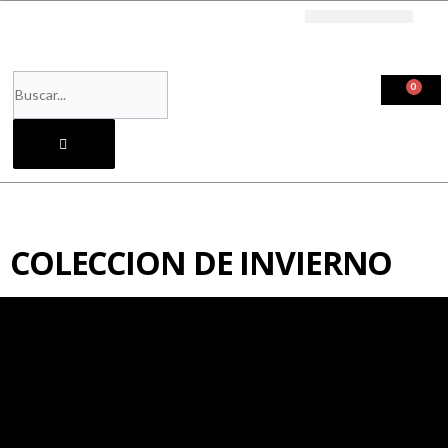
Ir
al
Buscar
contenido
0
CA
COLECCION DE INVIERNO